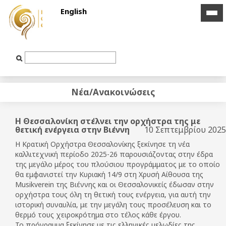
English
icon
icon
bar
bar
Text
Input
Νέα/Ανακοινώσεις
Η Θεσσαλονίκη στέλνει την ορχήστρα της με
θετική ενέργεια στην Βιέννη
10 Σεπτεμβρίου 2025
Η Κρατική Ορχήστρα Θεσσαλονίκης ξεκίνησε τη νέα
καλλιτεχνική περίοδο 2025-26 παρουσιάζοντας στην έδρα
της μεγάλο μέρος του πλούσιου προγράμματος με το οποίο
θα εμφανιστεί την Κυριακή 14/9 στη Χρυσή Αίθουσα της
Musikverein της Βιέννης και οι Θεσσαλονικείς έδωσαν στην
ορχήστρα τους όλη τη θετική τους ενέργεια, για αυτή την
ιστορική συναυλία, με την μεγάλη τους προσέλευση και το
θερμό τους χειροκρότημα στο τέλος κάθε έργου.
Το πρόγραμμα ξεκίνησε με τις ελληνικές μελωδίες της