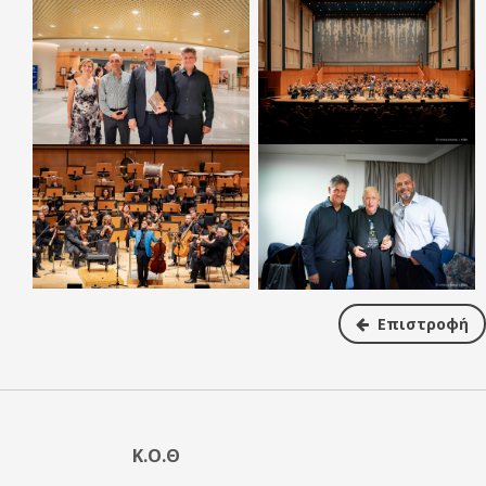
Επιστροφή
Κ.Ο.Θ