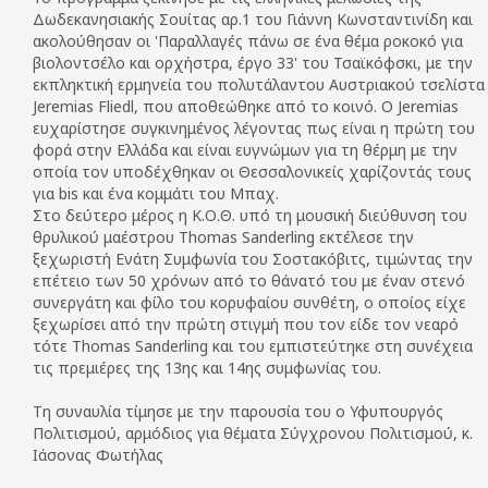
Δωδεκανησιακής Σουίτας αρ.1 του Γιάννη Κωνσταντινίδη και
ακολούθησαν οι 'Παραλλαγές πάνω σε ένα θέμα ροκοκό για
βιολοντσέλο και ορχήστρα, έργο 33' του Τσαϊκόφσκι, με την
εκπληκτική ερμηνεία του πολυτάλαντου Αυστριακού τσελίστα
Jeremias Fliedl, που αποθεώθηκε από το κοινό. Ο Jeremias
ευχαρίστησε συγκινημένος λέγοντας πως είναι η πρώτη του
φορά στην Ελλάδα και είναι ευγνώμων για τη θέρμη με την
οποία τον υποδέχθηκαν οι Θεσσαλονικείς χαρίζοντάς τους
για bis και ένα κομμάτι του Μπαχ.
Στο δεύτερο μέρος η Κ.Ο.Θ. υπό τη μουσική διεύθυνση του
θρυλικού μαέστρου Thomas Sanderling εκτέλεσε την
ξεχωριστή Ενάτη Συμφωνία του Σοστακόβιτς, τιμώντας την
επέτειο των 50 χρόνων από το θάνατό του με έναν στενό
συνεργάτη και φίλο του κορυφαίου συνθέτη, ο οποίος είχε
ξεχωρίσει από την πρώτη στιγμή που τον είδε τον νεαρό
τότε Thomas Sanderling και του εμπιστεύτηκε στη συνέχεια
τις πρεμιέρες της 13ης και 14ης συμφωνίας του.
Τη συναυλία τίμησε με την παρουσία του ο Υφυπουργός
Πολιτισμού, αρμόδιος για θέματα Σύγχρονου Πολιτισμού, κ.
Ιάσονας Φωτήλας