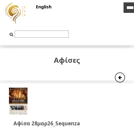
English
i
i
b
b
Text
Input
Αφίσες
Αφίσα 28μαρ26_Sequenza