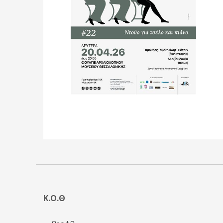
Κ.Ο.Θ