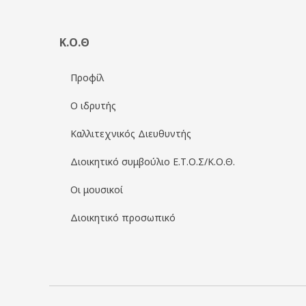
Κ.Ο.Θ
Προφίλ
Ο ιδρυτής
Καλλιτεχνικός Διευθυντής
Διοικητικό συμβούλιο Ε.Τ.Ο.Σ/Κ.Ο.Θ.
Οι μουσικοί
Διοικητικό προσωπικό