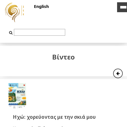
English
i
i
b
b
Text
Input
Βίντεο
Ηχώ: χορεύοντας με την σκιά μου