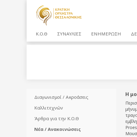
Κ.Ο.Θ
ΣΥΝΑΥΛΙΕΣ
ΕΝΗΜΕΡΩΣΗ
ΔΕ
Η μο
Διαγωνισμοί / Ακροάσεις
Περισ
Καλλιτεχνών
μήνυμ
τραγο
Άρθρα για την Κ.Ο.Θ
εμβλη
Proes
Νέα / Ανακοινώσεις
Μουσι