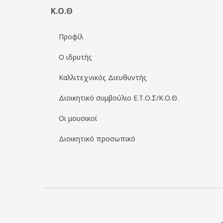
Κ.Ο.Θ
Προφίλ
Ο ιδρυτής
Καλλιτεχνικός Διευθυντής
Διοικητικό συμβούλιο Ε.Τ.Ο.Σ/Κ.Ο.Θ.
Οι μουσικοί
Διοικητικό προσωπικό