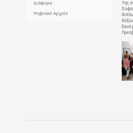
Διάφορα
Της σ
Σοφία
Ψηφιακό Αρχείο
διπλω
δεξίω
ξανά 
Πρεσβ