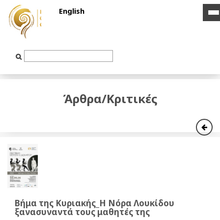
English
i
i
b
b
Text
Input
Άρθρα/Κριτικές
Βήμα της Κυριακής_Η Νόρα Λουκίδου
ξανασυναντά τους μαθητές της