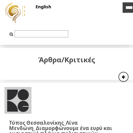
English
i
i
b
b
Text
Input
Άρθρα/Κριτικές
Τύπος Θεσσαλονίκης_Λίνα
Μενδώνη_Διαμορφώνουμε ένα ευρύ και