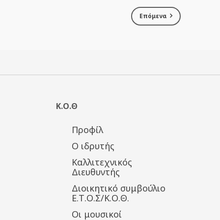
Επόμενα
Κ.Ο.Θ
Προφίλ
Ο ιδρυτής
Καλλιτεχνικός
Διευθυντής
Διοικητικό συμβούλιο
Ε.Τ.Ο.Σ/Κ.Ο.Θ.
Οι μουσικοί