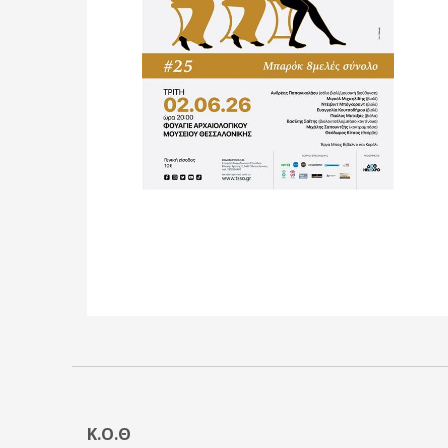
Κ.Ο.Θ