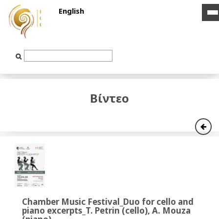
English
i
i
b
b
Text
Input
Βίντεο
Chamber Music Festival_Duo for cello and
piano excerpts_T. Petrin (cello), A. Mouza