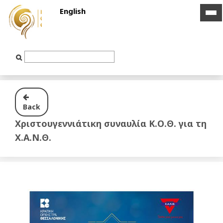
English
ico
ico
bar
bar
Text
Input
Back
Χριστουγεννιάτικη συναυλία Κ.Ο.Θ. για τη
Χ.Α.Ν.Θ.