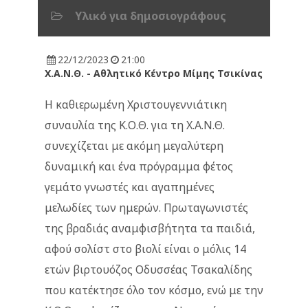
Υλικό για δημοσιογράφους
22/12/2023
21:00
Χ.Α.Ν.Θ. - Αθλητικό Κέντρο Μίμης Τσικίνας
Η καθιερωμένη Χριστουγεννιάτικη
συναυλία της Κ.Ο.Θ. για τη Χ.Α.Ν.Θ.
συνεχίζεται με ακόμη μεγαλύτερη
δυναμική και ένα πρόγραμμα φέτος
γεμάτο γνωστές και αγαπημένες
μελωδίες των ημερών. Πρωταγωνιστές
της βραδιάς αναμφισβήτητα τα παιδιά,
αφού σολίστ στο βιολί είναι ο μόλις 14
ετών βιρτουόζος Οδυσσέας Τσακαλίδης
που κατέκτησε όλο τον κόσμο, ενώ με την