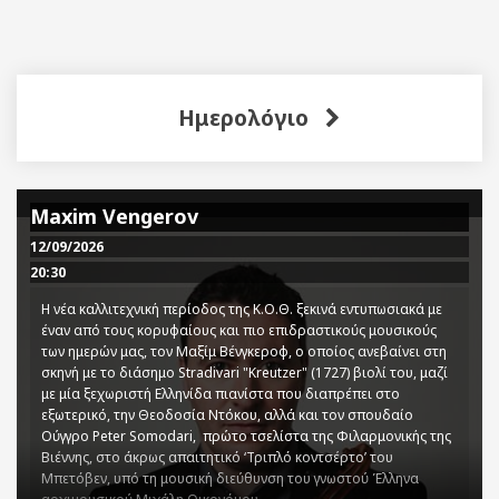
Ημερολόγιο
Maxim Vengerov
12/09/2026
20:30
Η νέα καλλιτεχνική περίοδος της Κ.Ο.Θ. ξεκινά εντυπωσιακά με
έναν από τους κορυφαίους και πιο επιδραστικούς μουσικούς
των ημερών μας, τον Μαξίμ Βένγκεροφ, ο οποίος ανεβαίνει στη
σκηνή με το διάσημο Stradivari "Kreutzer" (1727) βιολί του, μαζί
με μία ξεχωριστή Ελληνίδα πιανίστα που διαπρέπει στο
εξωτερικό, την Θεοδοσία Ντόκου, αλλά και τον σπουδαίο
Ούγγρο Peter Somodari, πρώτο τσελίστα της Φιλαρμονικής της
Βιέννης, στο άκρως απαιτητικό ‘Τριπλό κοντσέρτο’ του
Μπετόβεν, υπό τη μουσική διεύθυνση του γνωστού Έλληνα