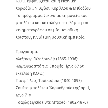
Κ.Ο.Θ. εμφανίζεται και η Νεανική
Χορωδία Ι.Ν. Αγίων Κυρίλλου & Μεθοδίου.
Το πρόγραμμα ξεκινά με τη μαγεία του
μπαλέτου και καταλήγει στη λάμψη του
κινηματογράφου σε μία μοναδική
Χριστουγεννιάτικη μουσική εμπειρία.
Πρόγραμμα:
Αλεξάντρ Γκλαζουνόφ (1865-1936):
Χειμώνας
από τις ‘Εποχές’, έργο 67 (Α’
εκτέλεση Κ.Ο.Θ.)
Πιοτρ Ίλιτς Τσαϊκόφσκι (1840-1893):
Σουίτα μπαλέτου ‘Καρυοθραύστης’ αρ. 1,
έργο 71α
Τσαρλς Ωγκύστ ντε Μπεριό (1802-1870):