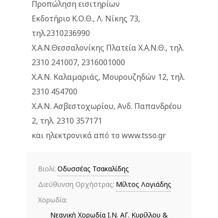
Προπώληση εισιτηρίων
Εκδοτήριο Κ.Ο.Θ., Λ. Νίκης 73,
τηλ.2310236990
Χ.Α.Ν.Θεσσαλονίκης Πλατεία Χ.Α.Ν.Θ., τηλ.
2310 241007, 2316001000
Χ.Α.Ν. Καλαμαριάς, Μουρουζηδών 12, τηλ.
2310 454700
Χ.Α.Ν. Ασβεστοχωρίου, Ανδ. Παπανδρέου
2, τηλ. 2310 357171
και ηλεκτρονικά από το www.tsso.gr
Βιολί:
Οδυσσέας Τσακαλίδης
Διεύθυνση Ορχήστρας:
Μίλτος Λογιάδης
Χορωδία:
Νεανική Χορωδία Ι.Ν. ΑΓ. Κυρίλλου &