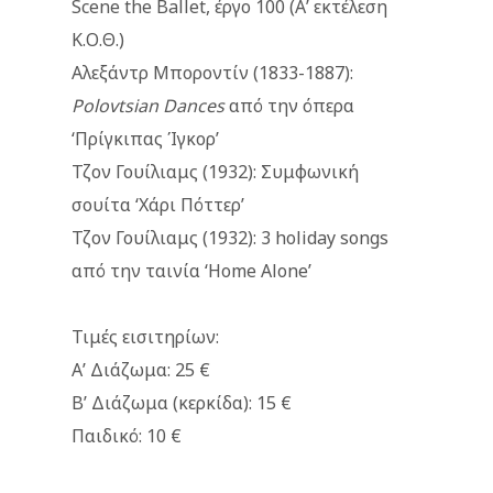
Scene the Ballet, έργο 100 (Α’ εκτέλεση
Κ.Ο.Θ.)
Αλεξάντρ Μποροντίν (1833-1887):
Polovtsian
Dances
από την όπερα
‘Πρίγκιπας Ίγκορ’
Τζον Γουίλιαμς (1932): Συμφωνική
σουίτα ‘Χάρι Πόττερ’
Τζον Γουίλιαμς (1932): 3 holiday songs
από την ταινία ‘Home Alone’
Τιμές εισιτηρίων:
Α’ Διάζωμα: 25 €
Β’ Διάζωμα (κερκίδα): 15 €
Παιδικό: 10 €