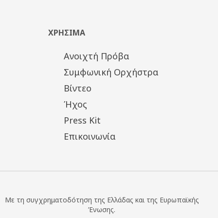
Παραγωγή Κ.Ο.Θ.
Σε συνεργασία με τον Ο.Μ.Μ.Θ.
ΧΡΗΣΙΜΑ
Τιμές εισιτηρίων:
Ανοιχτή Πρόβα
Διακεκριμένη ζώνη: 20€
Πλατεία: 15€
Συμφωνική Ορχήστρα
Θεωρεία/Εξώστης: 10€
Βίντεο
Μειωμένο: 10€, 5€
Ήχος
Press Kit
Επικοινωνία
Με τη συγχρηματοδότηση της Ελλάδας και της Ευρωπαϊκής
Ένωσης.