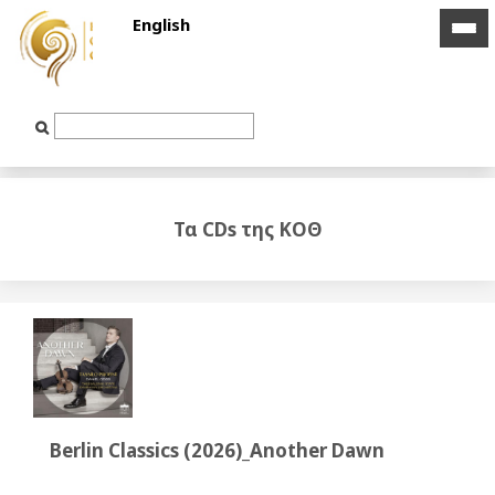
English
icon
icon
bar
bar
Text
Input
Τα CDs της ΚΟΘ
Berlin Classics (2026)_Another Dawn