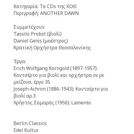
sr-
Κατηγορία: Τα CDs της ΚΟΘ
only
Περιγραφή: ANOTHER DAWN
Συμμετέχουν
Tassilo Probst (βιολί)
Daniel Geiss (μαέστρος)
Κρατική Ορχήστρα Θεσσαλονίκης
Έργα:
Erich Wolfgang Korngold (1897-1957):
Κοντσέρτο για βιολί και ορχήστρα σε ρε
μείζονα, έργο 35
Joseph Achron (1886-1943): Κοντσέρτο για
βιολί αρ.3
Χρήστος Σαμαράς (1956): Lamento
Berlin Classics
Edel Kultur