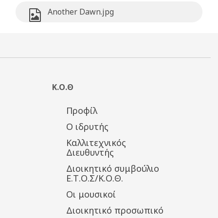
Another Dawn.jpg
Κ.Ο.Θ
Προφίλ
Ο ιδρυτής
Καλλιτεχνικός
Διευθυντής
Διοικητικό συμβούλιο
Ε.Τ.Ο.Σ/Κ.Ο.Θ.
Οι μουσικοί
Διοικητικό προσωπικό