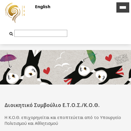
English
icon
icon
bar
bar
Text
Input
Διοικητικό Συμβούλιο Ε.Τ.Ο.Σ./Κ.Ο.Θ.
Η Κ.Ο.Θ. επιχορηγείται και εποπτεύεται από το Υπουργείο
Πολιτισμού και Αθλητισμού