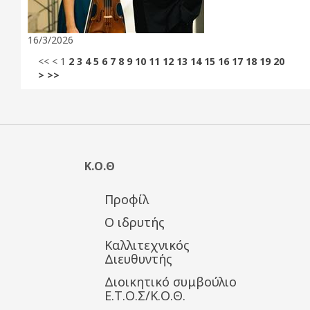
16/3/2026
<<
<
1
2
3
4
5
6
7
8
9
10
11
12
13
14
15
16
17
18
19
20
>
>>
Κ.Ο.Θ
Προφίλ
Ο ιδρυτής
Καλλιτεχνικός
Διευθυντής
Διοικητικό συμβούλιο
Ε.Τ.Ο.Σ/Κ.Ο.Θ.