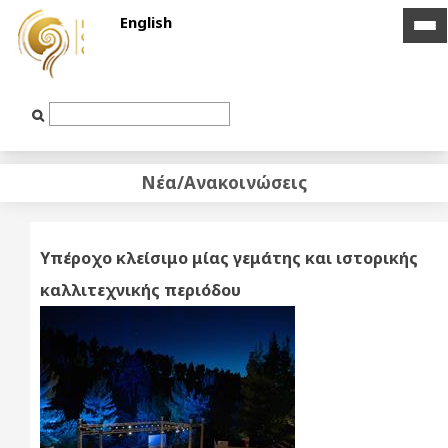
English
ico
ico
ba
ba
Text
Input
Νέα/Ανακοινώσεις
Υπέροχο κλείσιμο μίας γεμάτης και ιστορικής
καλλιτεχνικής περιόδου