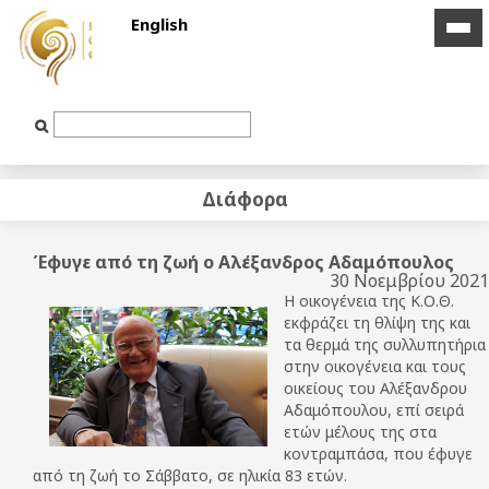
English
icon
icon
bar
bar
Text
Input
Διάφορα
Έφυγε από τη ζωή ο Αλέξανδρος Αδαμόπουλος
30 Νοεμβρίου 2021
Η οικογένεια της Κ.Ο.Θ.
εκφράζει τη θλίψη της και
τα θερμά της συλλυπητήρια
στην οικογένεια και τους
οικείους του Αλέξανδρου
Αδαμόπουλου, επί σειρά
ετών μέλους της στα
κοντραμπάσα, που έφυγε
από τη ζωή το Σάββατο, σε ηλικία 83 ετών.