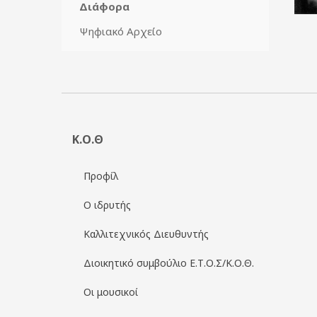
Διάφορα
Ψηφιακό Αρχείο
Κ.Ο.Θ
Προφίλ
Ο ιδρυτής
Καλλιτεχνικός Διευθυντής
Διοικητικό συμβούλιο Ε.Τ.Ο.Σ/Κ.Ο.Θ.
Οι μουσικοί