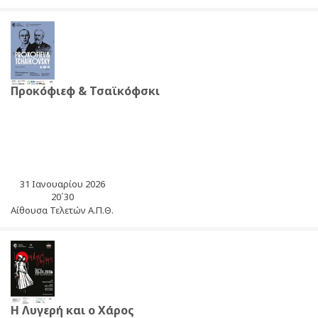
Προκόφιεφ & Τσαϊκόφσκι
31 Ιανουαρίου 2026
20΄30
Αίθουσα Τελετών Α.Π.Θ.
Η Λυγερή και ο Χάρος